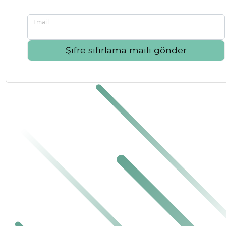
Email
Şifre sıfırlama maili gönder